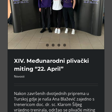
XIV. Međunarodni plivački
miting “22. April”⁣
Novosti
Nakon završenih dvotjednih priprema u
Turskoj gdje je naša Ana Blažević zajedno s
trenericom doc. dr. sc. Klarom Šiljeg
vrijedno trenirala, održao se plivački miting