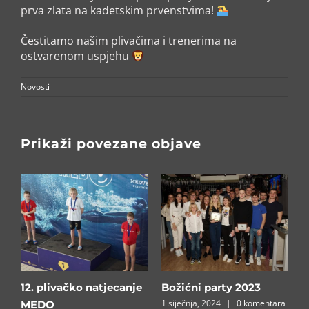
prva zlata na kadetskim prvenstvima!
Čestitamo našim plivačima i trenerima na
ostvarenom uspjehu
Novosti
Prikaži povezane objave
12. plivačko natjecanje
Božićni party 2023
P
a
1 siječnja, 2024
|
0 komentara
MEDO⁣
R