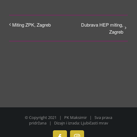
Miting ZPK, Zagreb
Dubrava HEP miting,
Zagreb
© Copyright 2021 | PK Maksimir | Sva prava
pridržana | Dizajn i izrada: Ljubičasti mrav