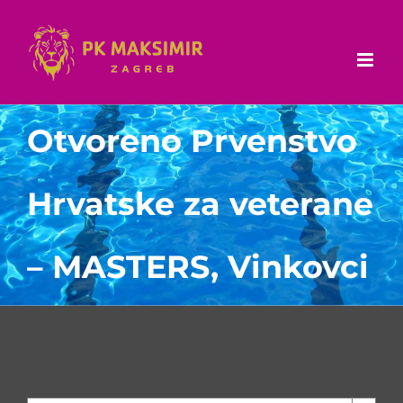
Skip
to
content
Otvoreno Prvenstvo
Hrvatske za veterane
– MASTERS, Vinkovci