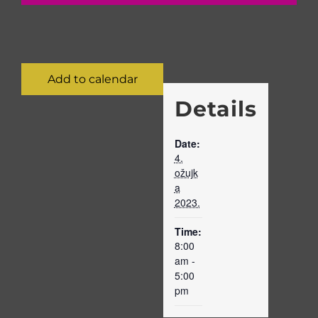
Add to calendar
Details
Date:
4.
ožujk
a
2023.
Time:
8:00
am -
5:00
pm