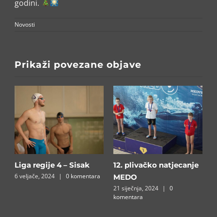
godini.
Novosti
Prikaži povezane objave
Liga regije 4 – Sisak
12. plivačko natjecanje
B
6 veljače, 2024
|
0 komentara
1
MEDO⁣
a
21 siječnja, 2024
|
0
komentara