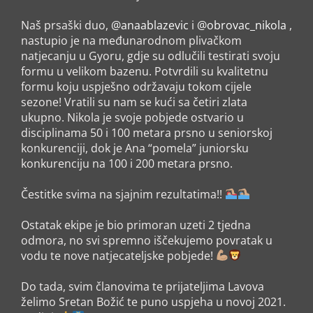
Naš prsaški duo,
@anaablazevic
i
@obrovac_nikola
,
nastupio je na međunarodnom plivačkom
natjecanju u Gyoru, gdje su odlučili testirati svoju
formu u velikom bazenu. Potvrdili su kvalitetnu
formu koju uspješno održavaju tokom cijele
sezone! Vratili su nam se kući sa četiri zlata
ukupno. Nikola je svoje pobjede ostvario u
disciplinama 50 i 100 metara prsno u seniorskoj
konkurenciji, dok je Ana “pomela” juniorsku
konkurenciju na 100 i 200 metara prsno.
Čestitke svima na sjajnim rezultatima!!
Ostatak ekipe je bio primoran uzeti 2 tjedna
odmora, no svi spremno iščekujemo povratak u
vodu te nove natjecateljske pobjede!
Do tada, svim članovima te prijateljima Lavova
želimo Sretan Božić te puno uspjeha u novoj 2021.