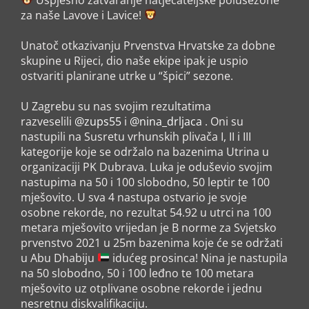
za naše Lavove i Lavice!
Unatoč otkazivanju Prvenstva Hrvatske za dobne
skupine u Rijeci, dio naše ekipe ipak je uspio
ostvariti planirane utrke u “špici” sezone.
U Zagrebu su nas svojim rezultatima
razveselili
@zups55
i
@nina_drljaca
. Oni su
nastupili na Susretu vrhunskih plivača I, II i III
kategorije koje se održalo na bazenima Utrina u
organizaciji PK Dubrava. Luka je oduševio svojim
nastupima na 50 i 100 slobodno, 50 leptir te 100
mješovito. U sva 4 nastupa ostvario je svoje
osobne rekorde, no rezultat 54.92 u utrci na 100
metara mješovito vrijedan je B norme za Svjetsko
prvenstvo 2021 u 25m bazenima koje će se održati
u Abu Dhabiju
idućeg prosinca! Nina je nastupila
na 50 slobodno, 50 i 100 leđno te 100 metara
mješovito uz otplivane osobne rekorde i jednu
nesretnu diskvalifikaciju.