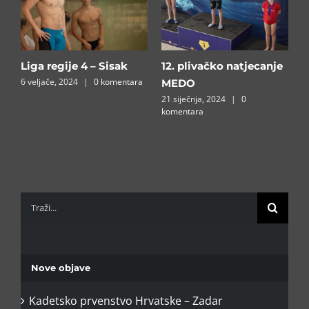
Liga regije 4 – Sisak
12. plivačko natjecanje
B
6 veljače, 2024
|
0 komentara
1
MEDO⁣
a
21 siječnja, 2024
|
0
komentara
Traži...
Nove objave
Kadetsko prvenstvo Hrvatske – Zadar