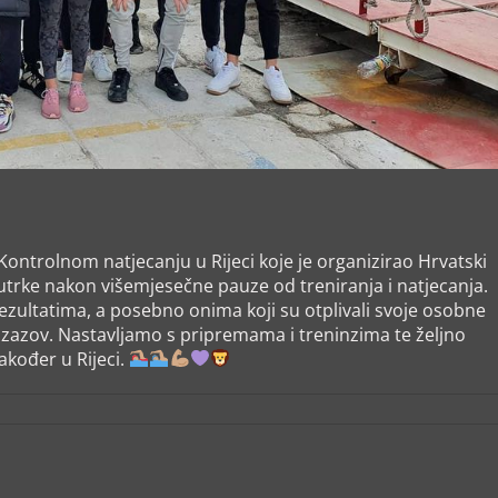
 Kontrolnom natjecanju u Rijeci koje je organizirao Hrvatski
utrke nakon višemjesečne pauze od treniranja i natjecanja.
zultatima, a posebno onima koji su otplivali svoje osobne
izazov. Nastavljamo s pripremama i treninzima te željno
akođer u Rijeci.