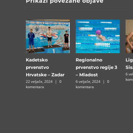
Prikaži povezane objave
Kadetsko
Regionalno
Lig
prvenstvo
prvenstvo regije 3
Si
6 ve
Hrvatske – Zadar
– Mladost
kom
22 veljače, 2024
|
0
6 veljače, 2024
|
0
komentara
komentara