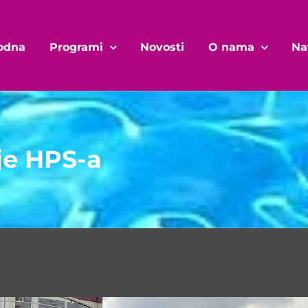
odna
Programi
Novosti
O nama
Na
je HPS-a