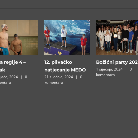
a regije 4 –
12. plivačko
Božićni party 202
1 siječnja, 2024
|
0
sak
natjecanje MEDO⁣
komentara
ljače, 2024
|
0
21 siječnja, 2024
|
0
entara
komentara