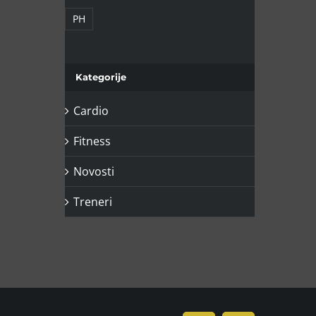
PH
Kategorije
Cardio
Fitness
Novosti
Treneri