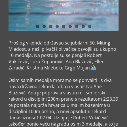
Prošlog vikenda održavao se jubilarni 50. Miting
Mladost, a naši plivači i plivačice osvojili su ukupno
10 medalja. Na postolje su se penjali Robert
Vukičević, Luka Županović, Ana Blažević, Ellen
Zaradić, Kristina Miletić te Grgo Mujan
Osim samih medalja moramo se pohvaliti i s dva
nova državna rekorda, oba u vlasništvu Ane
Blažević. Ana je popravila vlastiti ml. seniorski
rekord u disciplini 200m prsno s rezultatom 2:23.39
te postala najbrža hrvatica u malim bazenima u
disciplini 100m prsno, a novi apsolutni rekord
danas iznosi 1:07.04. Uz nju je Robert Vukičević
također ponio veću nagradu osim 3 medalje, a to je