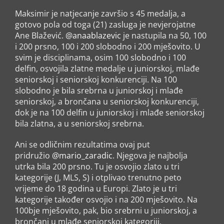
Maksimir je natjecanje završio s 45 medalja, a
gotovo pola od toga (21) zasluga je nevjerojatne
Ane Blažević.
@anaablazevic
je nastupila na 50, 100
i 200 prsno, 100 i 200 slobodno i 200 mješovito. U
svim je disciplinama, osim 100 slobodno i 100
delfin, osvojila zlatne medalje u juniorskoj, mlađe
seniorskoj i seniorskoj konkurenciji. Na 100
slobodno je bila srebrna u juniorskoj i mlađe
seniorskoj, a brončana u seniorskoj konkurenciji,
dok je na 100 delfin u juniorskoj i mlađe seniorskoj
bila zlatna, a u seniorskoj srebrna.
Ani se odličnim rezultatima ovaj put
pridružio
@mario_zaradic
. Njegova je najbolja
utrka bila 200 prsno. Tu je osvojio zlato u tri
kategorije (J, MLS, S) i otplivao trenutno peto
vrijeme do 18 godina u Europi. Zlato je u tri
kategorije također osvojio i na 200 mješovito. Na
100bje mješovito, pak, bio srebrni u juniorskoj, a
brončani u mlađe seniorskoj kategoriji.