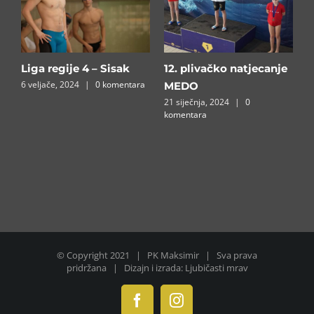
Liga regije 4 – Sisak
12. plivačko natjecanje
B
6 veljače, 2024
|
0 komentara
1
MEDO⁣
a
21 siječnja, 2024
|
0
komentara
© Copyright 2021 | PK Maksimir | Sva prava
pridržana | Dizajn i izrada: Ljubičasti mrav
Facebook
Instagram