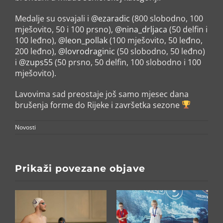
Medalje su osvajali i
@ezaradic
(800 slobodno, 100
mješovito, 50 i 100 prsno),
@nina_drljaca
(50 delfin i
100 leđno),
@leon_pollak
(100 mješovito, 50 leđno,
200 leđno),
@lovrodraginic
(50 slobodno, 50 leđno)
i
@zups55
(50 prsno, 50 delfin, 100 slobodno i 100
mješovito).
Lavovima sad preostaje još samo mjesec dana
brušenja forme do Rijeke i završetka sezone
Novosti
Prikaži povezane objave