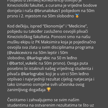
Kineziološki fakultet, a curama je vrijedne bodove
donijela i naša
@brunalokas1
pobjedom na 50m
prsno i 2. mjestom na 50m slobodno
Kod dečkiju, ispred “Ekonomije” i “Medicine”,
pobjedu su također zasluženo osvojili plivači
Kineziološkog fakulteta. Ponosni smo na našu
mušku ekipu iz PK Maksimira koja je pojedinačno
osvojila sva zlata u svim disciplinama programa
(
@vukicevicro
na 50m leptir i 50m
slobodno,
@karlograbic
na 50 m leđno
i
@bartol_vukelic
na 50m prsno). Ovoga puta
posebno bi istaknuli našeg vrijednog studenta i
plivača
@karlograbic
koji je u utrci 50m leđno
otplivao i najvrjedniji rezultat cijelog natjecanja i
tako izmamio osmijehe svih učesnika ovog
zanimljivog događaja
Čestitamo i zahvaljujemo se svim našim
studentima na ostvarenim rezultatima te što uz