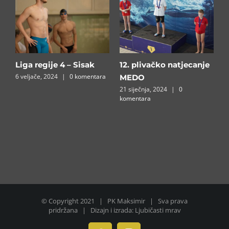
Liga regije 4 – Sisak
12. plivačko natjecanje
B
6 veljače, 2024
|
0 komentara
1
MEDO⁣
a
21 siječnja, 2024
|
0
komentara
© Copyright 2021 | PK Maksimir | Sva prava
pridržana | Dizajn i izrada: Ljubičasti mrav