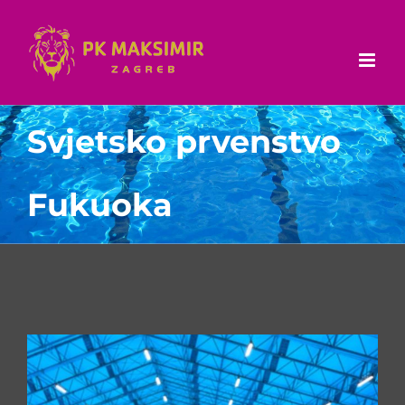
Skip
to
content
Svjetsko prvenstvo
Fukuoka
View
Larger
Image